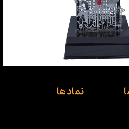
ا
نماد ها